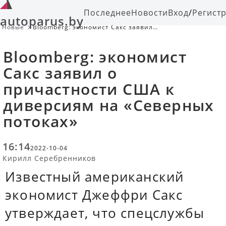
Последнее
Новости
Вход
/
Регист
autoparus.by
Новые
Bloomberg: экономист Сакс заявил о
причастности США к диверсиям на
«Северных потоках»
Bloomberg: экономист
Сакс заявил о
причастности США к
диверсиям на «Северных
потоках»
16:14
2022-10-04
Кирилл Серебренников
Известный американский
экономист Джеффри Сакс
утверждает, что спецслужбы