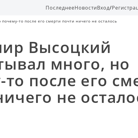
Последнее
Новости
Вход
/
Регистра
почему-то после его смерти почти ничего не осталось
мир Высоцкий
тывал много, но
-то после его см
ничего не остало