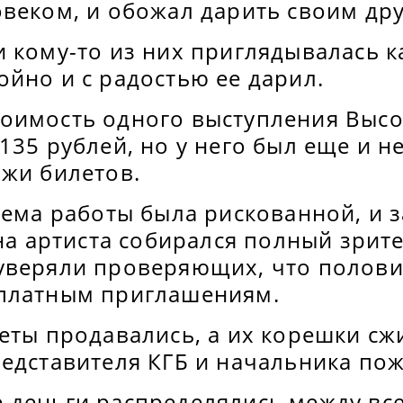
овеком, и обожал дарить своим др
 кому-то из них приглядывалась к
йно и с радостью ее дарил.
оимость одного выступления Выс
135 рублей, но у него был еще и 
ажи билетов.
хема работы была рискованной, и 
 на артиста собирался полный зрит
уверяли проверяющих, что полови
платным приглашениям.
еты продавались, а их корешки сж
редставителя КГБ и начальника по
 деньги распределялись между вс