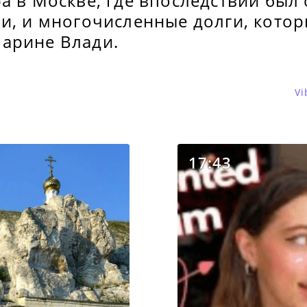
а в Москве, где впоследствии был
ни, и многочисленные долги, кото
арине Влади.
Vi
17:43