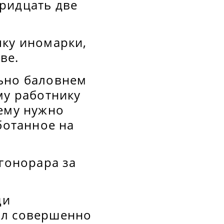
ридцать две
пку иномарки,
ве.
льно баловнем
му работнику
 ему нужно
ботанное на
 гонорара за
щи
ыл совершенно