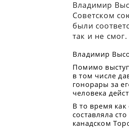
Владимир Выс
Советском сою
были соответ
так и не смог.
Владимир Высо
Помимо выступ
в том числе да
гонорары за е
человека дейс
В то время как
составляла сто
канадском Торо