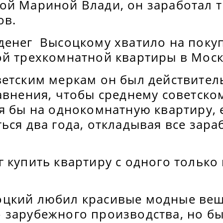
ой Мариной Влади, он заработал т
ов.
денег Высоцкому хватило на поку
ой трехкомнатной квартиры в Моск
ветским меркам он был действите
авнения, чтобы среднему советско
тя бы на однокомнатную квартиру,
ься два года, откладывая все зара
 купить квартиру с одного только
оцкий любил красивые модные ве
 зарубежного производства, но б