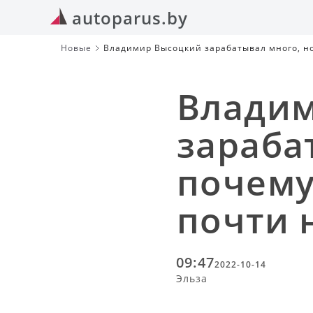
autoparus.by
Новые
Владимир Высоцкий зарабатывал много, но 
Влади
зараба
почему
почти 
09:47
2022-10-14
Эльза