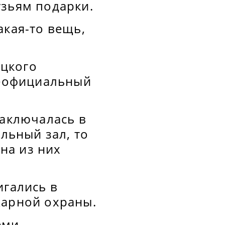
узьям подарки.
акая-то вещь,
оцкого
неофициальный
заключалась в
ельный зал, то
на из них
игались в
жарной охраны.
еми