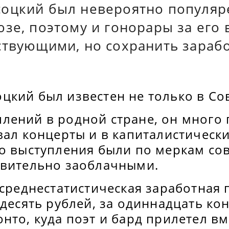
оцкий был невероятно популяр
зе, поэтому и гонорары за его
ствующими, но сохранить зараб
цкий был известен не только в Со
лений в родной стране, он много 
вал концерты и в капиталистически
го выступления были по меркам со
твительно заоблачными.
 среднестатистическая заработная 
 десять рублей, за одиннадцать ко
нто, куда поэт и бард прилетел вм