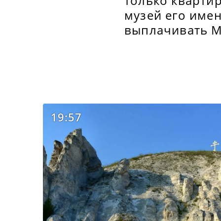
только квартир
музей его име
выплачивать М
19:57