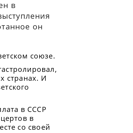
ен в
 выступления
отанное он
ветском союзе.
гастролировал,
х странах. И
ветского
плата в СССР
нцертов в
есте со своей