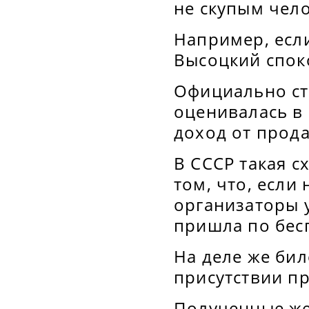
не скупым чел
Например, если
Высоцкий споко
Официально ст
оценивалась в 
доход от прод
В СССР такая с
том, что, если
организаторы 
пришла по бес
На деле же бил
присутствии п
Полученные же