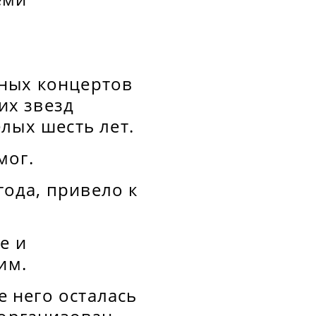
ных концертов
их звезд
лых шесть лет.
мог.
года, привело к
е и
им.
е него осталась