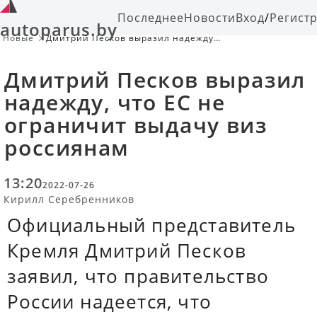
Последнее
Новости
Вход
/
Регист
autoparus.by
Новые
Дмитрий Песков выразил надежду,
что ЕС не ограничит выдачу виз
россиянам
Дмитрий Песков выразил
надежду, что ЕС не
ограничит выдачу виз
россиянам
13:20
2022-07-26
Кирилл Серебренников
Официальный представитель
Кремля Дмитрий Песков
заявил, что правительство
России надеется, что