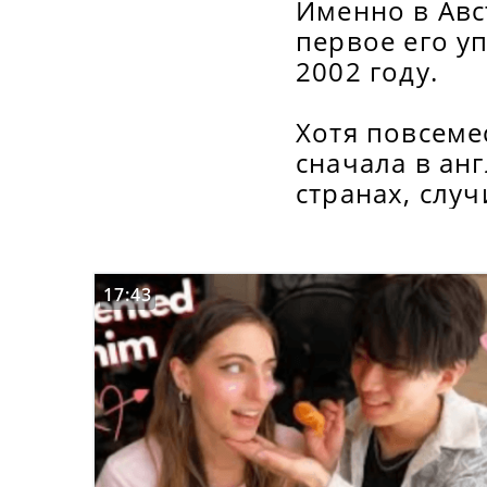
Именно в Авс
первое его у
2002 году.
Хотя повсеме
сначала в ан
странах, случ
17:43