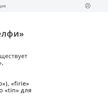
ция
елфи»
уществует
»,
), «firie»
о «tin» для