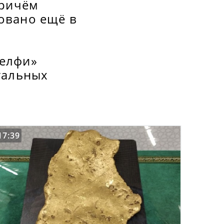
причём
овано ещё в
селфи»
тальных
17:39