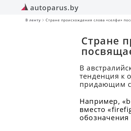
autoparus.by
В ленту
Стране происхождения слова «селфи» по
Стране п
посвяща
В австралийс
тенденция к 
придающим с
Например, «ba
вместо «firef
обозначения 