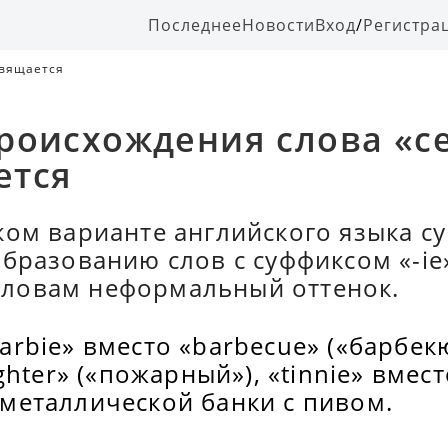
Последнее
Новости
Вход
/
Регистра
свящается
роисхождения слова «с
ется
ком варианте английского языка с
образованию слов с суффиксом «-ie
ловам неформальный оттенок.
rbie» вместо «barbecue» («барбекю»
ighter» («пожарный»), «tinnie» вмест
металлической банки с пивом.