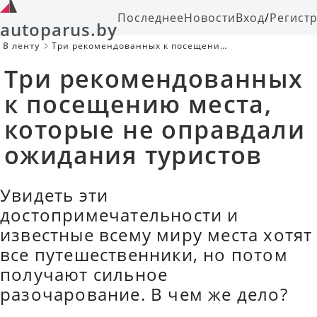
Последнее
Новости
Вход
/
Регист
autoparus.by
В ленту
Три рекомендованных к посещению
места, которые не оправдали
Три рекомендованных
ожидания туристов
к посещению места,
которые не оправдали
ожидания туристов
Увидеть эти
достопримечательности и
известные всему миру места хотят
все путешественники, но потом
получают сильное
разочарование. В чем же дело?