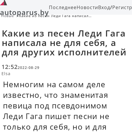
Последнее
Новости
Вход
/
Регист
autoparus.by
Новые
Какие из песен Леди Гага написала
не для себя, а для других
исполнителей
Какие из песен Леди Гага
написала не для себя, а
для других исполнителей
12:52
2022-08-29
Elsa
Немногим на самом деле
известно, что знаменитая
певица под псевдонимом
Леди Гага пишет песни не
только для себя, но и для